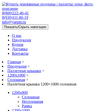
8(800)222-46-41
8(930)111-80-19
info@yarpm.ru
Показать/Скрыть навигацию
О нас
Продукция
Купим
Доставка
Контакты
Главная
>
Продукция
>
Паллетные крышки
>
1200x1000
>
Сплошная
>
Паллетная крышка 1200×1000 сплошная
1200х800
Сплошная
Несплошная
Рамка
1200x1000